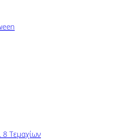
oween
ι 8 Τεμαχίων