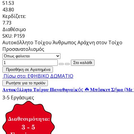
51.53
43.80
Κερδίζετε:
7.73
Διαθέσιμο
SKU: P159
Αυτοκόλλητο Τοίχου Άνθρωπος Αράχνη στον Τοίχο
Προσανατολισμός
Προσθήκη σε Αγαπημένα
Πίσω στο: ΕΦΗΒΙΚΟ ΔΩΜΑΤΙΟ
Ρωτήστε για το προϊόν
𝚨𝛖𝛕𝛐𝛋ό𝛌𝛌𝛈𝛕𝛐 𝚻𝛐ί𝛘𝛐𝛖 𝚷𝛂𝛎𝛂𝛉𝛈𝛎𝛂ϊ𝛋ός ☘️ 𝚳𝛑ά𝛔𝛋𝛆𝛕 𝚺ή𝛍𝛂 (𝚳𝛆 
3-5 Εργάσιμες