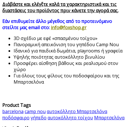
Διάβάστε και ελέγξτε καλά τα χαρακτηριστικά και τις
διαστάσεις του προϊόντος πριν κάνετε την αγορά σας.
Εάν επιθυμείτε άλλο μέγεθος από τo προτεινόμενo
στείλτε μας email στο:
info@foxshop.gr
3D σχέδιο με εφέ «σπασμένου τοίχου»
Πανοραμική απεικόνιση του γηπέδου Camp Nou
Ιδανικό για παιδικά δωμάτια, playrooms ή γραφεία
Υψηλής ποιότητας αυτοκόλλητο βινυλίου
Προσφέρει αίσθηση βάθους και ρεαλισμού στον
χώρο
Για όλους τους φίλους του ποδοσφαίρου και της
Μπαρτσελόνα
Product Tags
barcelona
camp nou
αυτοκόλλητο Μπαρτσελόνα
ποδόσφαιρο
γήπεδο
αυτοκόλλητο τοίχου
Μπαρτσελόνα