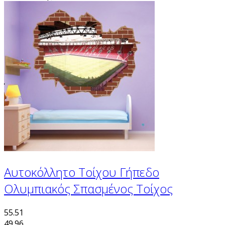
Αυτοκόλλητο Τοίχου Γήπεδο
Ολυμπιακός Σπασμένος Τοίχος
55.51
49.96