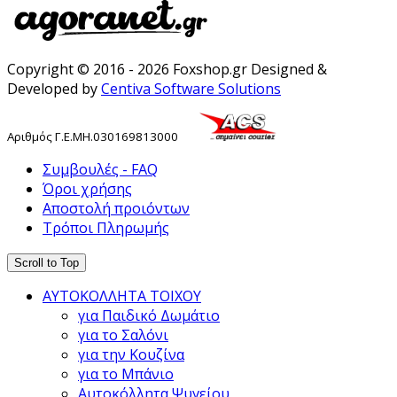
Copyright © 2016 - 2026 Foxshop.gr Designed &
Developed by
Centiva Software Solutions
Αριθμός
Γ
.
Ε
.
ΜΗ
.
030169813000
Συμβουλές - FAQ
Όροι χρήσης
Αποστολή προιόντων
Τρόποι Πληρωμής
Scroll to Top
ΑΥΤΟΚΟΛΛΗΤΑ ΤΟΙΧΟΥ
για Παιδικό Δωμάτιο
για το Σαλόνι
για την Κουζίνα
για το Μπάνιο
Αυτοκόλλητα Ψυγείου