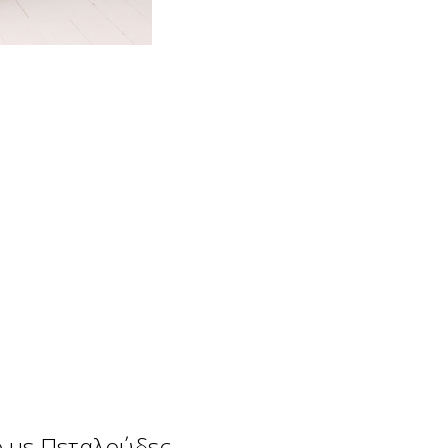
 με Πεταλούδες