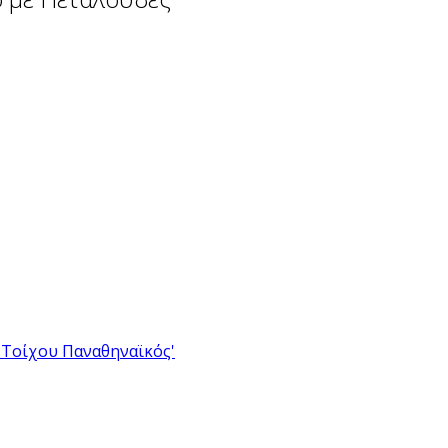
Τοίχου Παναθηναϊκός'