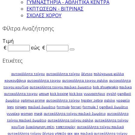
ΓΥΜΝΑΣΤΗΡΙΑ - ΑΘΛΗΤΙΚΑ ΚΕΝΤΡΑ
ΕΚΠΤΩΣΕΩΝ - ΒΙΤΡΙΝΑΣ
ΣΧΟΛΕΣ ΧΟΡΟΥ
Φίλτρα Αναζήτησης
Τιμή
€
εώς
€
Ετικέτες
αυτοκόλλητο τοίχου
αυτοκόλλητα τοίχου
δέντρο
πολύχρωμα φύλλα
κουκουβάγια
αυτοκολλητα τοιχου
αυτοκολλητα τοιχου σαλόνι
αυτοκολλητα
τοιχου κουζίνα
αυτοκολλητα τοιχου παιδικο δωματιο
bob sfougarakis
παιδικα
αυτοκολλητα τοιχου
μπομπ
kick boxing
kick box
γυμναστήριο
σχολή
εφηβικό
δωμάτιο
optimus prime
αυτοκόλλητο τοίχου
hipster zebra
σαλόνι
γραφείο
lego
ninjago
παιδικό δωμάτιο
formula
ferrari
formula 1
εφηβικό δωμάτιο
γυναίκα
woman
mask
αυτοκόλλητα τοίχου παιδικό δωμάτιο
αυτοκόλλητο
τοίχου παιδικό δωμάτιο
αυτοκόλλητα τοίχου σαλόνι
αυτοκόλλητα τοίχου
κουζίνα
διακόσμηση σπίτι
ταπετσαρίες
αυτοκόλλητα τοίχου παιδικά
αυτοκόλλητα τοίχου δέντρα
γήπεδο αεκ
αεκ
παιδικά αυτοκόλλητα τοίχου