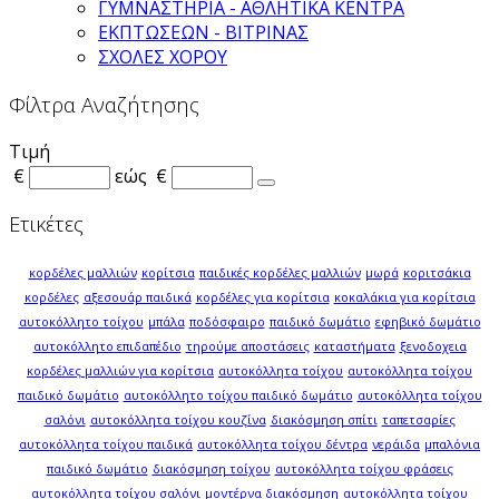
ΓΥΜΝΑΣΤΗΡΙΑ - ΑΘΛΗΤΙΚΑ ΚΕΝΤΡΑ
ΕΚΠΤΩΣΕΩΝ - ΒΙΤΡΙΝΑΣ
ΣΧΟΛΕΣ ΧΟΡΟΥ
Φίλτρα Αναζήτησης
Τιμή
€
εώς
€
Ετικέτες
κορδέλες μαλλιών
κορίτσια
παιδικές κορδέλες μαλλιών
μωρά
κοριτσάκια
κορδέλες
αξεσουάρ παιδικά
κορδέλες για κορίτσια
κοκαλάκια για κορίτσια
αυτοκόλλητο τοίχου
μπάλα
ποδόσφαιρο
παιδικό δωμάτιο
εφηβικό δωμάτιο
αυτοκόλλητο επιδαπέδιο
τηρούμε αποστάσεις
καταστήματα
ξενοδοχεια
κορδέλες μαλλιών για κορίτσια
αυτοκόλλητα τοίχου
αυτοκόλλητα τοίχου
παιδικό δωμάτιο
αυτοκόλλητο τοίχου παιδικό δωμάτιο
αυτοκόλλητα τοίχου
σαλόνι
αυτοκόλλητα τοίχου κουζίνα
διακόσμηση σπίτι
ταπετσαρίες
αυτοκόλλητα τοίχου παιδικά
αυτοκόλλητα τοίχου δέντρα
νεράιδα
μπαλόνια
παιδικό δωμάτιο
διακόσμηση τοίχου
αυτοκόλλητα τοίχου φράσεις
αυτοκόλλητα τοίχου σαλόνι
μοντέρνα διακόσμηση
αυτοκόλλητα τοίχου