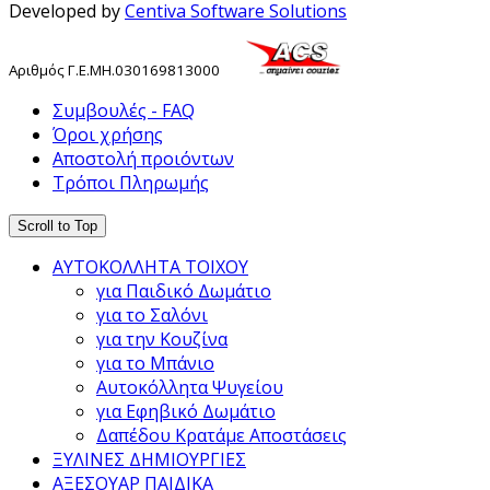
Developed by
Centiva Software Solutions
Αριθμός
Γ
.
Ε
.
ΜΗ
.
030169813000
Συμβουλές - FAQ
Όροι χρήσης
Αποστολή προιόντων
Τρόποι Πληρωμής
Scroll to Top
ΑΥΤΟΚΟΛΛΗΤΑ ΤΟΙΧΟΥ
για Παιδικό Δωμάτιο
για το Σαλόνι
για την Κουζίνα
για το Μπάνιο
Αυτοκόλλητα Ψυγείου
για Εφηβικό Δωμάτιο
Δαπέδου Κρατάμε Αποστάσεις
ΞΥΛΙΝΕΣ ΔΗΜΙΟΥΡΓΙΕΣ
ΑΞΕΣΟΥΑΡ ΠΑΙΔΙΚΑ