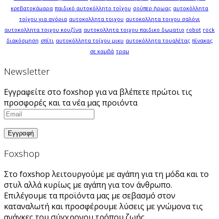
κρεβατοκάμαρα
παιδικό αυτοκόλλητο τοίχου
σούπερ ήρωας
αυτοκόλλητα
τοίχου για αγόρια
αυτοκολλητα τοιχου
αυτοκολλητα τοιχου σαλόνι
αυτοκολλητα τοιχου κουζίνα
αυτοκολλητα τοιχου παιδικο δωματιο
robot
rock
διακόσμηση
σπίτι
αυτοκόλλητα τοίχου μικυ
αυτοκόλλητα τουαλέτας
πίνακας
σε καμβά
τραμ
Newsletter
Εγγραφείτε στο foxshop για να βλέπετε πρώτοι τις
προσφορές και τα νέα μας προιόντα
Foxshop
Στο foxshop λειτουργούμε με αγάπη για τη μόδα και το
στυλ αλλά κυρίως με αγάπη για τον άνθρωπο.
Επιλέγουμε τα προϊόντα μας με σεβασμό στον
καταναλωτή και προσφέρουμε λύσεις με γνώμονα τις
ανάγκες του σύγχρονου τρόπου ζωής.