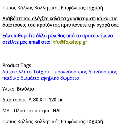
Τύπος Κόλλας Κολλητικής Επιφάνειας:
Ισχυρή
Διάβάστε και ελέγξτε καλά τα χαρακτηριστικά και τις
διαστάσεις του προϊόντος πριν κάνετε την αγορά σας.
Εάν επιθυμείτε άλλο μέγεθος από τo προτεινόμενo
στείλτε μας email στο:
info@foxshop.gr
Product Tags
Αυτοκόλλητο Τοίχου
Τυραννόσαυρος
Δεινόσαυρος
παιδικό δωμάτιο
εφηβικό δωμάτιο
Υλικό:
Βινύλιο
Διαστάσεις:
Υ. 80 Χ Π. 120 εκ.
ΜΑΤ Πλαστικοποίηση:
ΝΑΙ
Τύπος Κόλλας Κολλητικής Επιφάνειας:
Ισχυρή