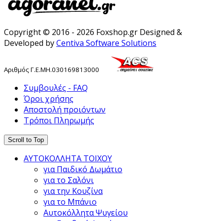
Copyright © 2016 - 2026 Foxshop.gr Designed &
Developed by
Centiva Software Solutions
Αριθμός
Γ
.
Ε
.
ΜΗ
.
030169813000
Συμβουλές - FAQ
Όροι χρήσης
Αποστολή προιόντων
Τρόποι Πληρωμής
Scroll to Top
ΑΥΤΟΚΟΛΛΗΤΑ ΤΟΙΧΟΥ
για Παιδικό Δωμάτιο
για το Σαλόνι
για την Κουζίνα
για το Μπάνιο
Αυτοκόλλητα Ψυγείου