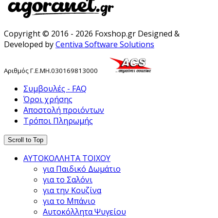
Copyright © 2016 - 2026 Foxshop.gr Designed &
Developed by
Centiva Software Solutions
Αριθμός
Γ
.
Ε
.
ΜΗ
.
030169813000
Συμβουλές - FAQ
Όροι χρήσης
Αποστολή προιόντων
Τρόποι Πληρωμής
Scroll to Top
ΑΥΤΟΚΟΛΛΗΤΑ ΤΟΙΧΟΥ
για Παιδικό Δωμάτιο
για το Σαλόνι
για την Κουζίνα
για το Μπάνιο
Αυτοκόλλητα Ψυγείου