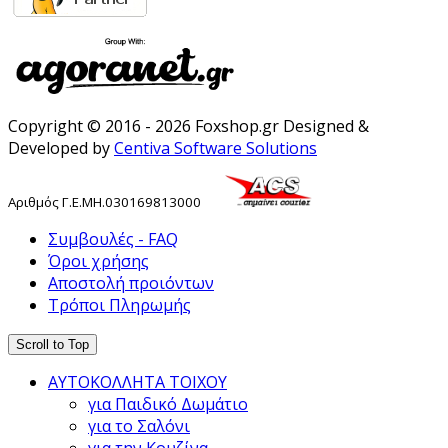
Copyright © 2016 - 2026 Foxshop.gr Designed &
Developed by
Centiva Software Solutions
Αριθμός
Γ
.
Ε
.
ΜΗ
.
030169813000
Συμβουλές - FAQ
Όροι χρήσης
Αποστολή προιόντων
Τρόποι Πληρωμής
Scroll to Top
ΑΥΤΟΚΟΛΛΗΤΑ ΤΟΙΧΟΥ
για Παιδικό Δωμάτιο
για το Σαλόνι
για την Κουζίνα